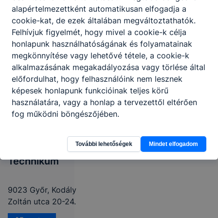
alapértelmezettként automatikusan elfogadja a
cookie-kat, de ezek általában megváltoztathatók.
Felhívjuk figyelmét, hogy mivel a cookie-k célja
honlapunk használhatóságának és folyamatainak
megkönnyítése vagy lehetővé tétele, a cookie-k
alkalmazásának megakadályozása vagy törlése által
előfordulhat, hogy felhasználóink nem lesznek
képesek honlapunk funkcióinak teljes körű
használatára, vagy a honlap a tervezettől eltérően
fog működni böngészőjében.
Győri SZC
Sport és
Kreatív
További lehetőségek
Mindet elfogadom
Technikum
9023 Győr, Kodály
Zoltán utca 20-24.