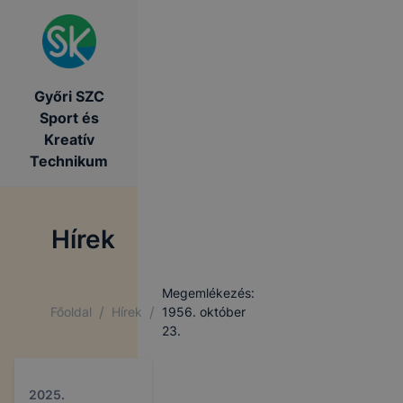
Győri SZC
Sport és
Kreatív
Technikum
Hírek
Megemlékezés:
/
/
Főoldal
Hírek
1956. október
23.
2025.