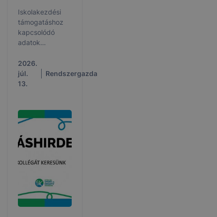
Iskolakezdési
támogatáshoz
kapcsolódó
adatok
egyeztetése és
igazolása a
2026.
KRÉTA
júl.
Rendszergazda
rendszerben.
13.