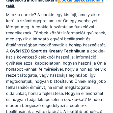
teljeskörű információkat a
Cookie tájékoztatóban
talál.
Mi az a cookie? A cookie egy kis fájl, amely akkor
kerül a számítógépre, amikor Ön egy webhelyet
látogat meg. A cookie-k számtalan funkcióval
rendelkeznek. Többek között információt gyűjtenek,
megjegyzik a látogató egyéni beállításait és
általánosságban megkönnyítik a honlap használatát.
A
Győri SZC Sport és Kreatív Technikum
a cookie-
kat a következő célokból használja: információ
gyűjtése azzal kapcsolatban, hogyan használja Ön a
honlapot -annak felmérésével, hogy a honlap melyik
részeit látogatja, vagy használja leginkább, így
megtudhatjuk, hogyan biztosítsunk Önnek még jobb
felhasználói élményt, ha ismét meglátogatja
oldalunkat, honlap fejlesztése. Hogyan ellenőrizheti
és hogyan tudja kikapcsolni a cookie-kat? Minden
modern böngésző engedélyezi a cookie-k
beállításának a változtatását. A legtöbb böngésző