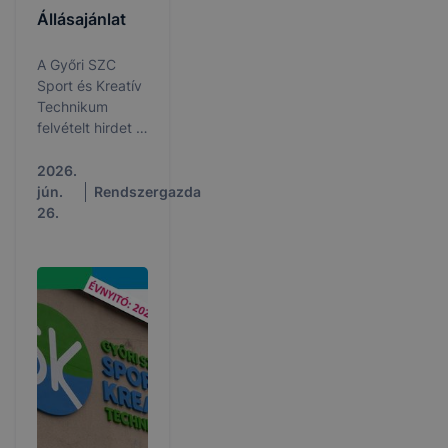
Állásajánlat
A Győri SZC
Sport és Kreatív
Technikum
felvételt hirdet a
következő
munkakörök
2026.
betöltésére:
jún.
Rendszergazda
angol - bármely
26.
szakos oktató,
matematika -
bármely szakos
oktató,
gyógypedagógiai
asszisztens ill.
gondnok
valamint portás
és takarító.