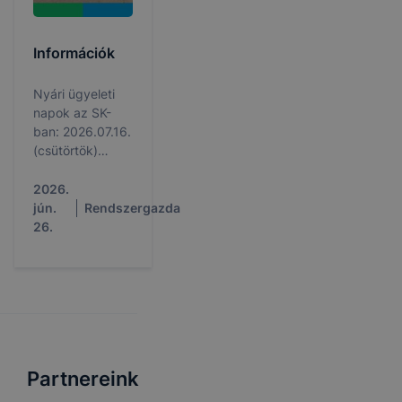
Információk
Nyári ügyeleti
napok az SK-
ban: 2026.07.16.
(csütörtök)
9:00-13:00,
2026.08.06.
2026.
(csütörtök)
jún.
Rendszergazda
9:00-13:00;
26.
Tájékoztatás az
iskolakezdési
támogatásról
Partnereink