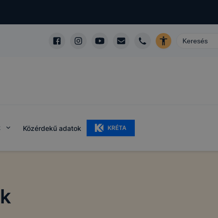
k
Közérdekű adatok
KRÉTA
ok