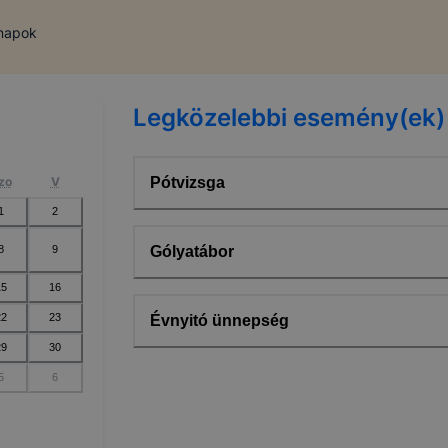
 napok
Legközelebbi esemény(ek)
zo
V
Pótvizsga
1
2
8
9
Gólyatábor
15
16
22
23
Évnyitó ünnepség
29
30
5
6