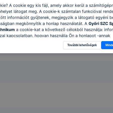
6. 22:00
kie? A cookie egy kis fájl, amely akkor kerül a számítógép
helyet látogat meg. A cookie-k számtalan funkcióval rend
tt információt gyűjtenek, megjegyzik a látogató egyéni beá
sságban megkönnyítik a honlap használatát. A
Győri SZC S
chnikum
a cookie-kat a következő célokból használja: info
zal kapcsolatban, hogyan használja Ön a honlapot -annak
l, hogy a honlap melyik részeit látogatja, vagy használja l
További lehetőségek
Mind
atjuk, hogyan biztosítsunk Önnek még jobb felhasználói é
togatja oldalunkat, honlap fejlesztése. Hogyan ellenőrizhe
pcsolni a cookie-kat? Minden modern böngésző engedélyezi
ak a változtatását. A legtöbb böngésző alapértelmezettkén
an elfogadja a cookie-kat, de ezek általában megváltozta
igyelmét, hogy mivel a cookie-k célja honlapunk használha
nak megkönnyítése vagy lehetővé tétele, a cookie-k alkal
zása vagy törlése által előfordulhat, hogy felhasználóink
esek honlapunk funkcióinak teljes körű használatára, vagy
 eltérően fog működni böngészőjében.