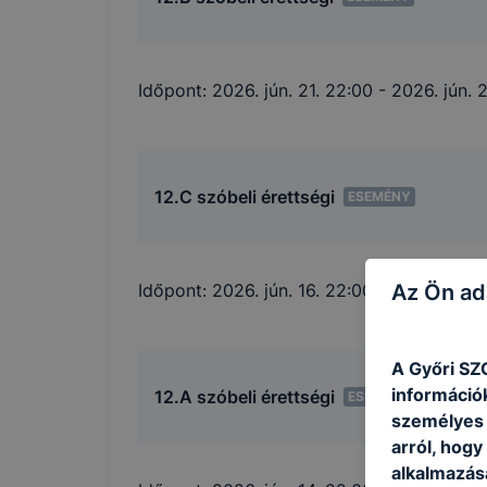
Időpont:
2026. jún. 21. 22:00
- 2026. jún. 
12.C szóbeli érettségi
ESEMÉNY
Az Ön ad
Időpont:
2026. jún. 16. 22:00
- 2026. jún. 1
A Győri SZ
információ
12.A szóbeli érettségi
ESEMÉNY
személyes 
arról, hogy
alkalmazásá