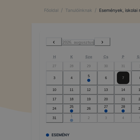
/
/
Főoldal
Tanulóinknak
Események, iskolai
‹
›
2026. augusztus
H
K
Sze
Cs
P
S
27
28
29
30
31
5
3
4
6
7
10
11
12
13
14
17
18
19
20
21
25
27
28
24
26
1
31
2
3
4
ESEMÉNY