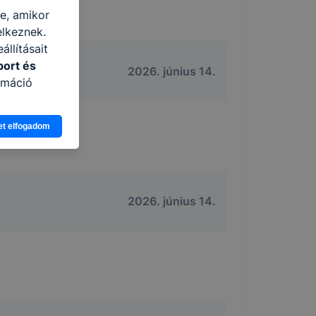
re, amikor
elkeznek.
llításait
port és
2026. június 14.
rmáció
eginkább,
et elfogadom
lményt, ha
ti és hogyan
 a cookie-k
t
thatók.
2026. június 14.
tóságának és
mazásának
 nem
 a honlap a