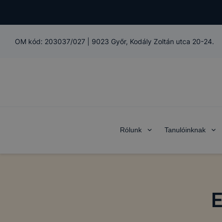
OM kód:
203037/027
|
9023 Győr, Kodály Zoltán utca 20-24.
Rólunk
Tanulóinknak
E