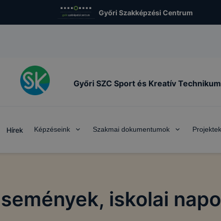
Győri Szakképzési Centrum
Győri SZC Sport és Kreatív Technikum
Képzéseink
Szakmai dokumentumok
Projekte
Hírek
semények, iskolai nap