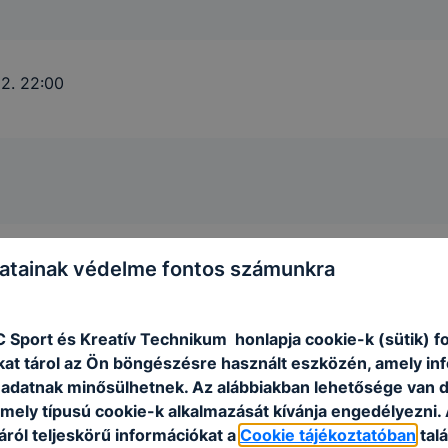
22. 22:00
atainak védelme fontos számunkra
7. 22:00
C Sport és Kreatív Technikum honlapja cookie-k (sütik) 
kat tárol az Ön böngészésre használt eszközén, amely in
adatnak minősülhetnek. Az alábbiakban lehetősége van 
 mely típusú cookie-k alkalmazását kívánja engedélyezni.
ról teljeskörű információkat a
Cookie tájékoztatóban
talá