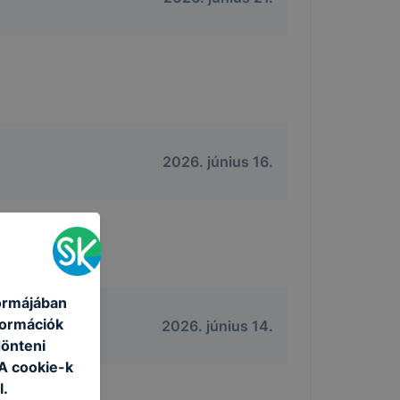
2026. június 16.
formájában
formációk
2026. június 14.
dönteni
 A cookie-k
l.