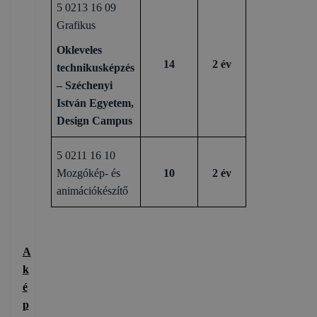
5 0213 16 09
Grafikus
Okleveles
14
2 év
technikusképzés
– Széchenyi
István Egyetem,
Design Campus
5 0211 16 10
Mozgókép- és
10
2 év
animációkészítő
A
k
é
p