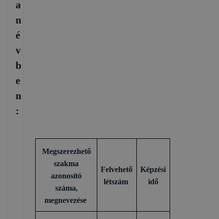
a
n
é
v
b
e
n
:
Megszerezhető
szakma
Felvehető
Képzési
azonosító
létszám
idő
száma,
megnevezése