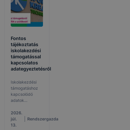
Fontos
tájékoztatás
iskolakezdési
támogatással
kapcsolatos
adategyeztetésről
Iskolakezdési
támogatáshoz
kapcsolódó
adatok
egyeztetése és
igazolása a
2026.
KRÉTA
júl.
Rendszergazda
rendszerben.
13.