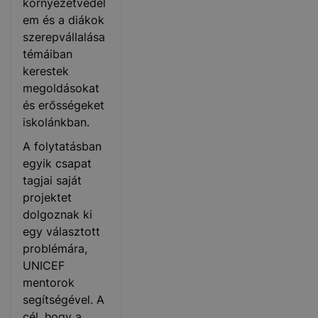
környezetvédel
em és a diákok
szerepvállalása
témáiban
kerestek
megoldásokat
és erősségeket
iskolánkban.
A folytatásban
egyik csapat
tagjai saját
projektet
dolgoznak ki
egy választott
problémára,
UNICEF
mentorok
segítségével. A
cél, hogy a