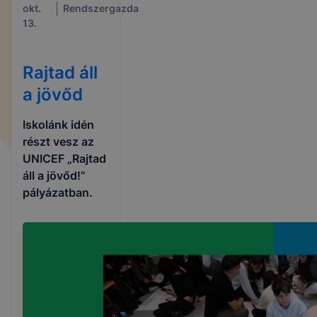
okt.
Rendszergazda
13.
Rajtad áll
a jövőd
Iskolánk idén
részt vesz az
UNICEF „Rajtad
áll a jövőd!”
pályázatban.