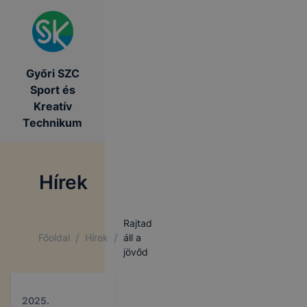
Győri SZC
Sport és
Kreatív
Technikum
Hírek
Rajtad
/
/
Főoldal
Hírek
áll a
jövőd
2025.