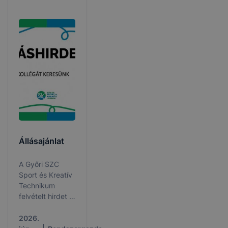
Állásajánlat
A Győri SZC
Sport és Kreatív
Technikum
felvételt hirdet a
következő
munkakörök
2026.