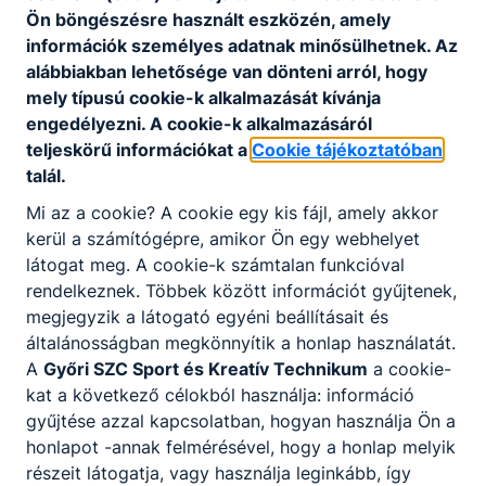
Ön böngészésre használt eszközén, amely
információk személyes adatnak minősülhetnek. Az
alábbiakban lehetősége van dönteni arról, hogy
mely típusú cookie-k alkalmazását kívánja
engedélyezni. A cookie-k alkalmazásáról
teljeskörű információkat a
Cookie tájékoztatóban
talál.
Mi az a cookie? A cookie egy kis fájl, amely akkor
kerül a számítógépre, amikor Ön egy webhelyet
látogat meg. A cookie-k számtalan funkcióval
rendelkeznek. Többek között információt gyűjtenek,
megjegyzik a látogató egyéni beállításait és
általánosságban megkönnyítik a honlap használatát.
A
Győri SZC Sport és Kreatív Technikum
a cookie-
kat a következő célokból használja: információ
gyűjtése azzal kapcsolatban, hogyan használja Ön a
honlapot -annak felmérésével, hogy a honlap melyik
részeit látogatja, vagy használja leginkább, így