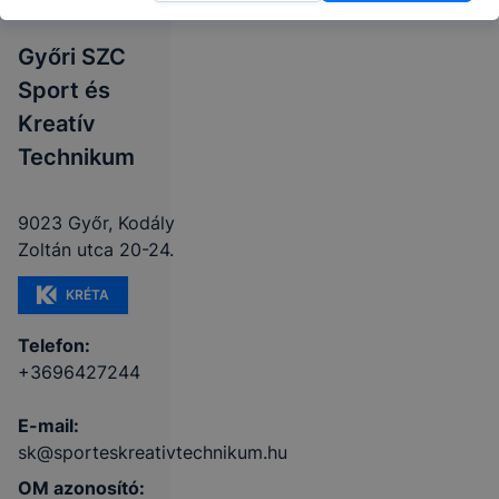
Győri SZC
Sport és
Kreatív
Technikum
9023 Győr, Kodály
Zoltán utca 20-24.
KRÉTA
Telefon:
+3696427244
E-mail:
sk@sporteskreativtechnikum.hu
OM azonosító: