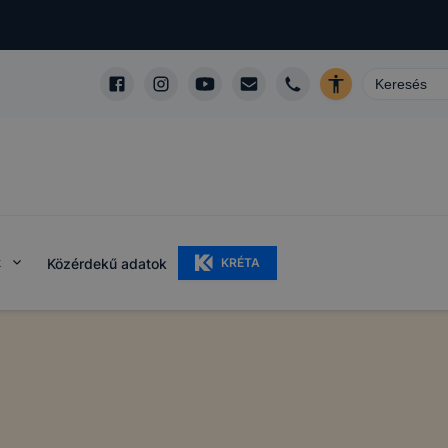
k
Közérdekű adatok
KRÉTA