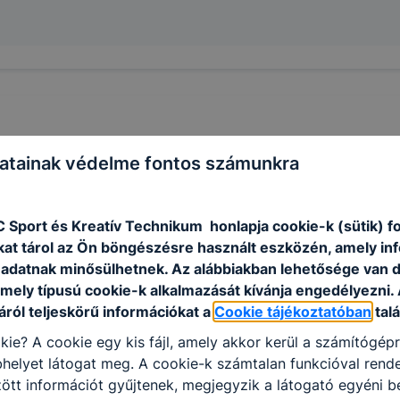
atainak védelme fontos számunkra
C Sport és Kreatív Technikum honlapja cookie-k (sütik) 
kat tárol az Ön böngészésre használt eszközén, amely in
adatnak minősülhetnek. Az alábbiakban lehetősége van 
 mely típusú cookie-k alkalmazását kívánja engedélyezni.
ról teljeskörű információkat a
Cookie tájékoztatóban
talá
kie? A cookie egy kis fájl, amely akkor kerül a számítógép
helyet látogat meg. A cookie-k számtalan funkcióval rend
tt információt gyűjtenek, megjegyzik a látogató egyéni beá