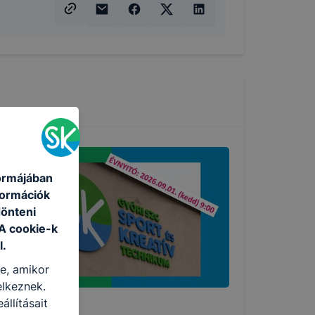
formájában
formációk
dönteni
 A cookie-k
l.
re, amikor
elkeznek.
llításait