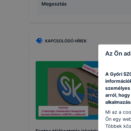
Megosztás
KAPCSOLÓDÓ HÍREK
Az Ön ad
A Győri SZ
információ
személyes 
arról, hogy
alkalmazásá
Mi az a coo
Ön egy web
Többek közö