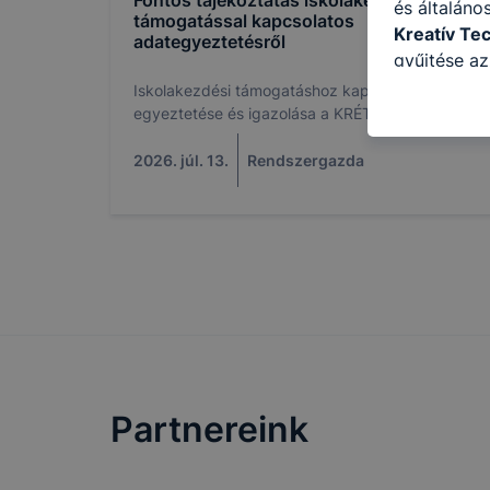
Fontos tájékoztatás iskolakezdési
és általáno
támogatással kapcsolatos
Kreatív Te
adategyeztetésről
gyűjtése az
felméréséve
Iskolakezdési támogatáshoz kapcsolódó adatok
így megtudh
egyeztetése és igazolása a KRÉTA rendszerben.
ismét meglá
2026. júl. 13.
Rendszergazda
tudja kika
beállításán
automatikus
Felhívjuk f
folyamatai
megakadályo
lesznek kép
tervezettől
Partnereink