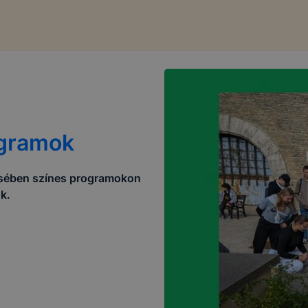
ogramok
sében színes programokon
k.