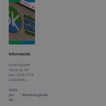
oktató,
gyógypedagógiai
asszisztens ill.
gondnok
valamint portás
és takarító.
Információk
Nyári ügyeleti
napok az SK-
ban: 2026.07.16.
(csütörtök)
9:00-13:00,
2026.08.06.
2026.
(csütörtök)
jún.
Rendszergazda
9:00-13:00;
26.
Tájékoztatás az