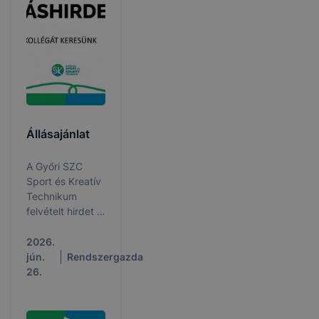
Állásajánlat
A Győri SZC
Sport és Kreatív
Technikum
felvételt hirdet a
következő
munkakörök
2026.
betöltésére:
jún.
Rendszergazda
angol - bármely
26.
szakos oktató,
matematika -
bármely szakos