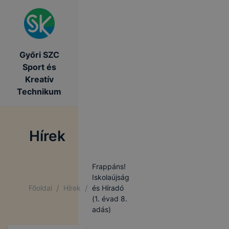
Győri SZC
Sport és
Kreatív
Technikum
Hírek
Frappáns!
Iskolaújság
/
/
Főoldal
Hírek
és Híradó
(1. évad 8.
adás)