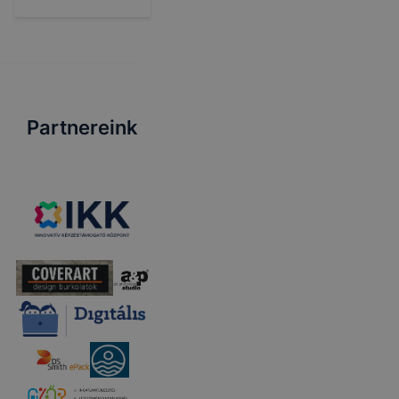
iskolakezdési
támogatásról
Partnereink