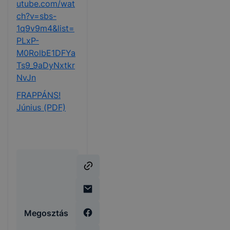
utube.com/wat
ch?v=sbs-
1q9v9m4&list=
PLxP-
M0RolbE1DFYa
Ts9_9aDyNxtkr
NvJn
FRAPPÁNS!
Június (PDF)
Megosztás