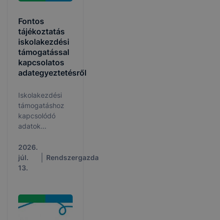
Fontos
tájékoztatás
iskolakezdési
támogatással
kapcsolatos
adategyeztetésről
Iskolakezdési
támogatáshoz
kapcsolódó
adatok
egyeztetése és
igazolása a
2026.
KRÉTA
júl.
Rendszergazda
rendszerben.
13.