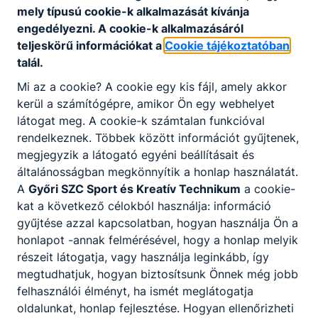
mely típusú cookie-k alkalmazását kívánja
engedélyezni. A cookie-k alkalmazásáról
teljeskörű információkat a
Cookie tájékoztatóban
talál.
Mi az a cookie? A cookie egy kis fájl, amely akkor
kerül a számítógépre, amikor Ön egy webhelyet
látogat meg. A cookie-k számtalan funkcióval
rendelkeznek. Többek között információt gyűjtenek,
megjegyzik a látogató egyéni beállításait és
általánosságban megkönnyítik a honlap használatát.
A
Győri SZC Sport és Kreatív Technikum
a cookie-
kat a következő célokból használja: információ
gyűjtése azzal kapcsolatban, hogyan használja Ön a
honlapot -annak felmérésével, hogy a honlap melyik
részeit látogatja, vagy használja leginkább, így
megtudhatjuk, hogyan biztosítsunk Önnek még jobb
felhasználói élményt, ha ismét meglátogatja
oldalunkat, honlap fejlesztése. Hogyan ellenőrizheti