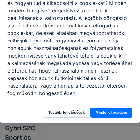
és hogyan tudja kikapcsolni a cookie-kat? Minden
modern böngésző engedélyezi a cookie-k
beállításának a változtatását. A legtöbb böngésző
alapértelmezettként automatikusan elfogadja a
cookie-kat, de ezek általában megváltoztathatók.
Felhívjuk figyelmét, hogy mivel a cookie-k célja
honlapunk használhatóságának és folyamatainak
megkönnyítése vagy lehetővé tétele, a cookie-k
alkalmazásának megakadályozása vagy törlése által
előfordulhat, hogy felhasználóink nem lesznek
képesek honlapunk funkcióinak teljes körű
használatára, vagy a honlap a tervezettől eltérően
fog működni böngészőjében.
További lehetőségek
Mindet elfogadom
Győri SZC
Sport és