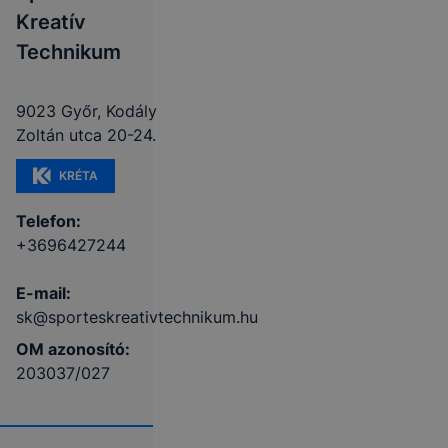
Kreatív
Technikum
9023 Győr, Kodály
Zoltán utca 20-24.
KRÉTA
Telefon:
+3696427244
E-mail:
sk@sporteskreativtechnikum.hu
OM azonosító:
203037/027