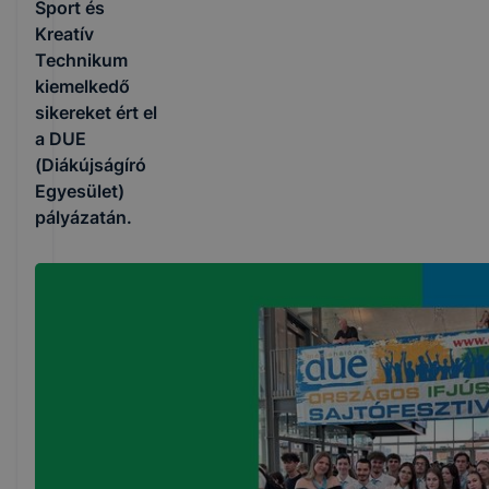
Sport és
Kreatív
Technikum
kiemelkedő
sikereket ért el
a DUE
(Diákújságíró
Egyesület)
pályázatán.