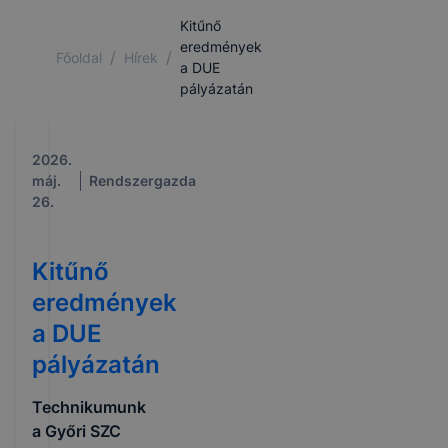
Kitűnő
eredmények
/
/
Főoldal
Hírek
a DUE
pályázatán
2026.
máj.
Rendszergazda
26.
Kitűnő
eredmények
a DUE
pályázatán
Technikumunk
a Győri SZC