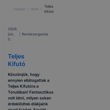
Teljes
/
/
Főoldal
Hírek
Kifutó
2026.
jún.
Rendszergazda
5.
Teljes
Kifutó
Köszönjük, hogy
ennyien ellátogattak a
Teljes Kifutóra a
Torulában! Fantasztikus
volt látni, milyen sokan
érdeklődtek diákjaink
munkái iránt. Együtt