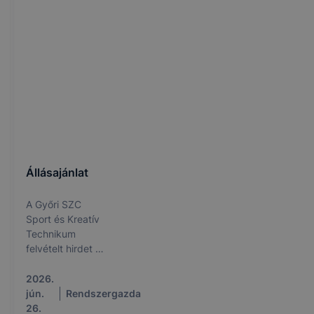
Állásajánlat
A Győri SZC
Sport és Kreatív
Technikum
felvételt hirdet a
következő
munkakörök
2026.
betöltésére:
jún.
Rendszergazda
angol - bármely
26.