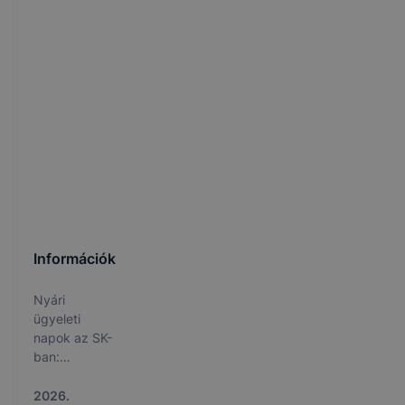
szakos oktató,
matematika -
bármely szakos
oktató,
gyógypedagógiai
asszisztens ill.
gondnok
valamint portás
és takarító.
Információk
Nyári
ügyeleti
napok az SK-
ban:
2026.07.16.
(csütörtök)
2026.