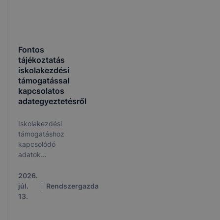
Fontos
tájékoztatás
iskolakezdési
támogatással
kapcsolatos
adategyeztetésről
Iskolakezdési
támogatáshoz
kapcsolódó
adatok
egyeztetése
és igazolása a
2026.
KRÉTA
júl.
Rendszergazda
rendszerben.
13.